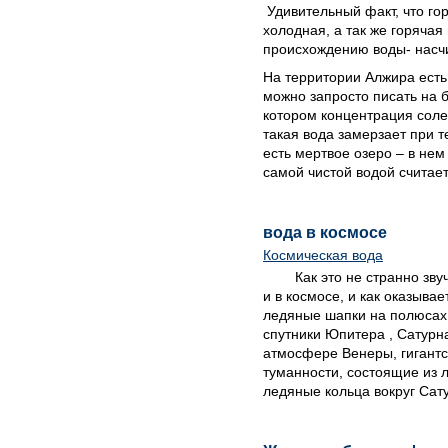
Удивительный факт, что го
холодная, а так же горяча
происхождению воды- насчи
На территории Алжира есть 
можно запросто писать на б
котором концентрация солей
такая вода замерзает при т
есть мертвое озеро – в нем
самой чистой водой считае
вода в космосе
Космическая вода
Как это не странно зву
и в космосе, и как оказывае
ледяные шапки на полюсах
спутники Юпитера , Сатурна
атмосфере Венеры,
гигант
туманности, состоящие из 
ледяные кольца вокруг Са