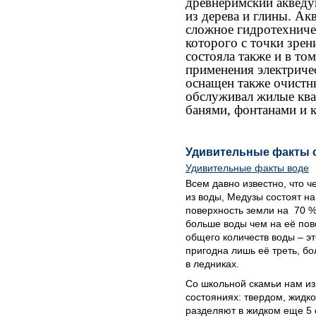
древнеримский акведу
из дерева и глины. Ак
сложное гидротехниче
которого с точки зрен
состояла также и в то
применения электриче
оснащен также очист
обслуживал жилые ква
банями, фонтанами и 
Удивительные факты 
Удивительные факты воде
Всем давно известно, что ч
из воды, Медузы состоят на
поверхность земли на
70 %
больше воды чем на её пов
общего количеств воды – эт
пригодна лишь её треть, б
в ледниках.
Со школьной скамьи нам изв
состояниях: твердом, жидк
разделяют в жидком еще 5 с