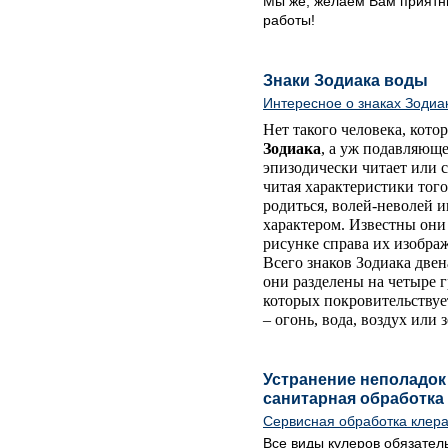
Мы же, желаем Вам прият
работы!
Знаки Зодиака воды
Интересное о знаках Зодиа
Нет такого человека, кото
Зодиака
, а уж подавляюще
эпизодически читает или с
читая характеристики того
родиться, волей-неволей и
характером. Известны они 
рисунке справа их изображ
Всего знаков Зодиака двена
они разделены на четыре 
которых покровительствуе
– огонь, вода, воздух или 
Устранение неполадок 
санитарная обработка
Сервисная обработка клер
Все виды кулеров обязател