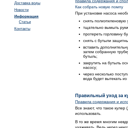
правила содержания и спо
Доставка воды
Как собрать новую помпу
Новости
При установке насоса необ
Информация
снять полиэтиленовую у
Статьи
тщательно вымыть руки
Контакты
протереть горловину б
снять с бутыли защитны
вставить дополнительн
затем собранную трубку
бутыль;
закрутить на бутыль ос
насосу;
через несколько посту
вода будет вытекать из
Правильный уход за к
Правила содержания и исп
Все знают, что такое кулер 
использовать.
В то же время многим невд
ухаживать. Ведь через неко