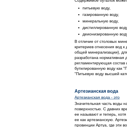
Содержимое бутылок может
питьевую воду,
газированную воду,
минеральную воду,
дистиллированную воду
деионизированную воду
В отличие от столовых мин
критериев отнесения вод к
общей минерализации), дл
разработана нормативная д
регламентирующая состав 
бутилированную воду как "П
"Питьевую воду высшей кат
Артезианская вода
Артезианская вода - это
Значительная часть воды н
поверхностью. С давних вр
ее называют и теперь, хот
ее как артезианскую. Артез
провинции Артуа, где эти в