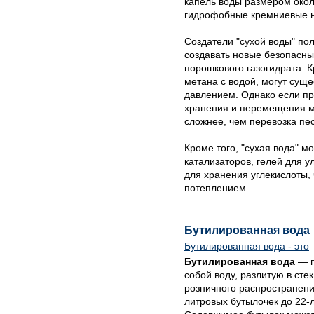
капель воды размером окол
гидрофобные кремниевые н
Создатели "сухой воды" пол
создавать новые безопасны
порошкового газогидрата. 
метана с водой, могут сущ
давлением. Однако если пре
хранения и перемещения м
сложнее, чем перевозка пес
Кроме того, "сухая вода" м
катализаторов, гелей для ул
для хранения углекислоты,
потеплением.
Бутилированная вода
Бутилированная вода - это
Бутилированная вода
— п
собой воду, разлитую в ст
розничного распространени
литровых бутылочек до 22-